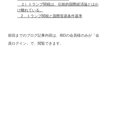
２）トランプ関税は、伝統的国際経済論とはか
け離れている。
2．トランプ関税と国際貿易条件基準
前回までのブログ記事内容は、IBDの会員様のみが「会
員ログイン」で、閲覧できます。