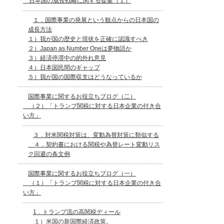
日本国の成長戦略に関する提案（１）
１．国際事業の発展という観点からの日本国の
成長方法
１）我が国の歴史と現状を正確に認識すべき
２）Japan as Number Oneは夢物語か
３）経済停滞中の的外れ意見
４）日本国民間のギャップ
５）我が国の国際収支はどうなっているか
国際事業に関するお役立ちブログ（二）
（２）「トランプ関税に対する日本企業の付き合
い方」
３．対米関税対策は、変動為替対策に類似する
４．契約書における関税や為替レート変動リス
ク回避の条文例
国際事業に関するお役立ちブログ（一）
（１）「トランプ関税に対する日本企業の付き合
い方」
1．トランプ流の高関税ディール
１）米国の新国際経済政策。