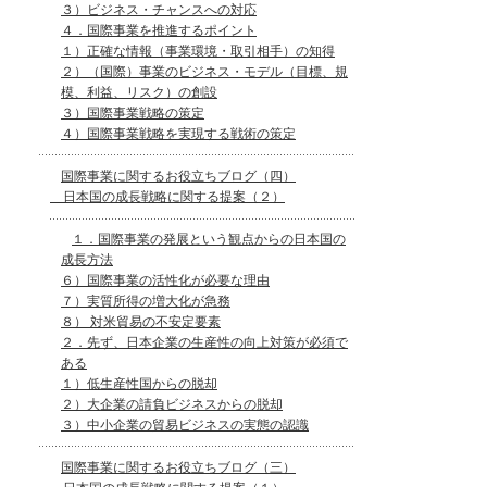
３）ビジネス・チャンスへの対応
４．国際事業を推進するポイント
１）正確な情報（事業環境・取引相手）の知得
２）（国際）事業のビジネス・モデル（目標、規
模、利益、リスク）の創設
３）国際事業戦略の策定
４）国際事業戦略を実現する戦術の策定
国際事業に関するお役立ちブログ（四）
日本国の成長戦略に関する提案（２）
１．国際事業の発展という観点からの日本国の
成長方法
６）国際事業の活性化が必要な理由
７）実質所得の増大化が急務
８） 対米貿易の不安定要素
２．先ず、日本企業の生産性の向上対策が必須で
ある
１）低生産性国からの脱却
２）大企業の請負ビジネスからの脱却
３）中小企業の貿易ビジネスの実態の認識
国際事業に関するお役立ちブログ（三）