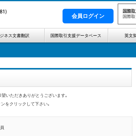
国際取
会員ログイン
国際取
ジネス文書翻訳
国際取引支援データベース
英文
希望いただきありがとうございます｡
タンをクリックして下さい｡
員