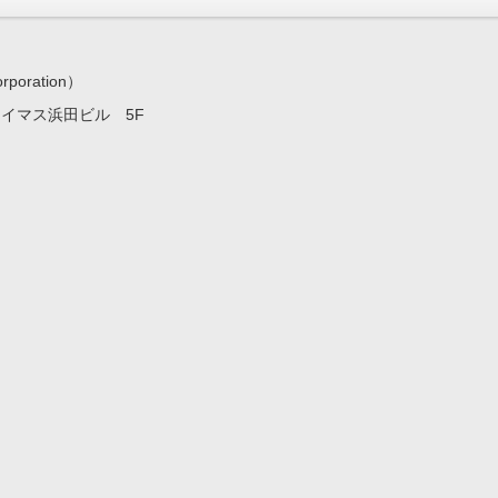
ration）
7 イマス浜田ビル 5F