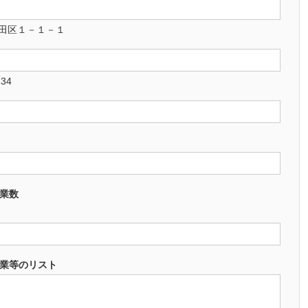
田区１－１－１
234
業数
企業等のリスト