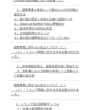
日本国の成長戦略に関する提案（１）
１．国際事業の発展という観点からの日本国の
成長方法
１）我が国の歴史と現状を正確に認識すべき
２）Japan as Number Oneは夢物語か
３）経済停滞中の的外れ意見
４）日本国民間のギャップ
５）我が国の国際収支はどうなっているか
国際事業に関するお役立ちブログ（二）
（２）「トランプ関税に対する日本企業の付き合
い方」
３．対米関税対策は、変動為替対策に類似する
４．契約書における関税や為替レート変動リス
ク回避の条文例
国際事業に関するお役立ちブログ（一）
（１）「トランプ関税に対する日本企業の付き合
い方」
1．トランプ流の高関税ディール
１）米国の新国際経済政策。