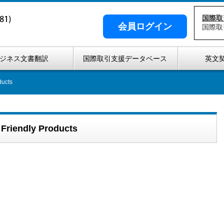
国際取
会員ログイン
国際取
ジネス文書翻訳
国際取引支援データベース
英文
ucts
iendly Products