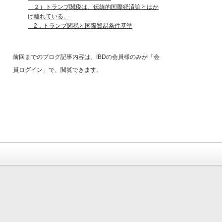
２）トランプ関税は、伝統的国際経済論とはか
け離れている。
2．トランプ関税と国際貿易条件基準
前回までのブログ記事内容は、IBDの会員様のみが「会
員ログイン」で、閲覧できます。