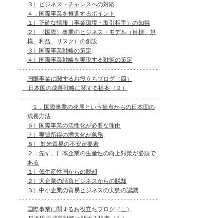
３）ビジネス・チャンスへの対応
４．国際事業を推進するポイント
１）正確な情報（事業環境・取引相手）の知得
２）（国際）事業のビジネス・モデル（目標、規
模、利益、リスク）の創設
３）国際事業戦略の策定
４）国際事業戦略を実現する戦術の策定
国際事業に関するお役立ちブログ（四）
日本国の成長戦略に関する提案（２）
１．国際事業の発展という観点からの日本国の
成長方法
６）国際事業の活性化が必要な理由
７）実質所得の増大化が急務
８） 対米貿易の不安定要素
２．先ず、日本企業の生産性の向上対策が必須で
ある
１）低生産性国からの脱却
２）大企業の請負ビジネスからの脱却
３）中小企業の貿易ビジネスの実態の認識
国際事業に関するお役立ちブログ（三）