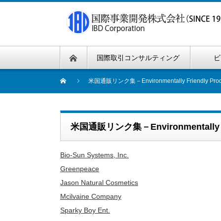
国際取引コンサルティング
ビ
米国通販リンク集－Environmentally Friendly Prod
米国通販リンク集－Environmentally Fr
Bio-Sun Systems, Inc.
Greenpeace
Jason Natural Cosmetics
Mcilvaine Company
Sparky Boy Ent.