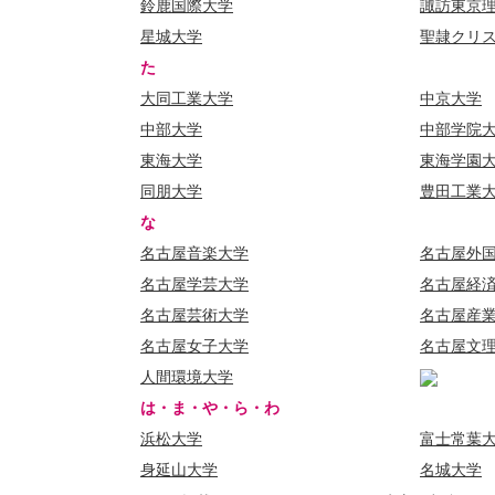
鈴鹿国際大学
諏訪東京
星城大学
聖隷クリ
た
大同工業大学
中京大学
中部大学
中部学院
東海大学
東海学園
同朋大学
豊田工業
な
名古屋音楽大学
名古屋外
名古屋学芸大学
名古屋経
名古屋芸術大学
名古屋産
名古屋女子大学
名古屋文
人間環境大学
は・ま・や・ら・わ
浜松大学
富士常葉
身延山大学
名城大学