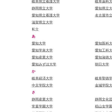
岐阜県立看護大学
岐阜薬科
静岡県立大学
愛知県立
愛知県立看護大学
名古屋市
滋賀県立大学
私立
あ
愛知大学
愛知医科
愛知学泉大学
愛知工科
愛知産業大学
愛知淑徳
愛知みずほ大学
朝日大学
か
岐阜経済大学
岐阜聖徳
中京学院大学
金城学院
さ
静岡産業大学
静岡文化
常葉学園大学
椙山女学