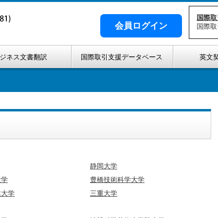
国際取
会員ログイン
国際取
ジネス文書翻訳
国際取引支援データベース
英文
静岡大学
大学
豊橋技術科学大学
業大学
三重大学