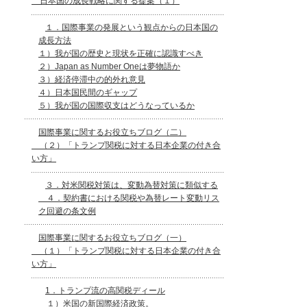
日本国の成長戦略に関する提案（１）
１．国際事業の発展という観点からの日本国の
成長方法
１）我が国の歴史と現状を正確に認識すべき
２）Japan as Number Oneは夢物語か
３）経済停滞中の的外れ意見
４）日本国民間のギャップ
５）我が国の国際収支はどうなっているか
国際事業に関するお役立ちブログ（二）
（２）「トランプ関税に対する日本企業の付き合
い方」
３．対米関税対策は、変動為替対策に類似する
４．契約書における関税や為替レート変動リス
ク回避の条文例
国際事業に関するお役立ちブログ（一）
（１）「トランプ関税に対する日本企業の付き合
い方」
1．トランプ流の高関税ディール
１）米国の新国際経済政策。