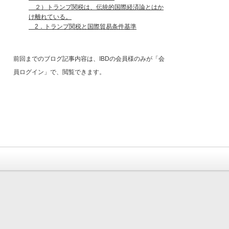
２）トランプ関税は、伝統的国際経済論とはか
け離れている。
2．トランプ関税と国際貿易条件基準
前回までのブログ記事内容は、IBDの会員様のみが「会
員ログイン」で、閲覧できます。