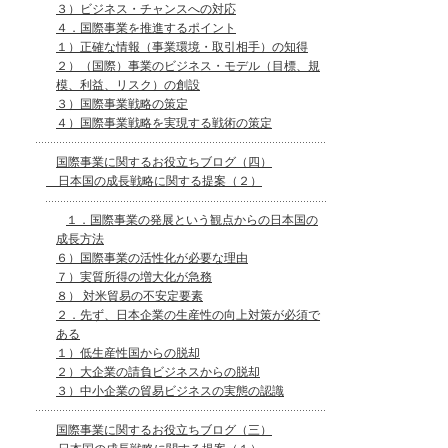
３）ビジネス・チャンスへの対応
４．国際事業を推進するポイント
１）正確な情報（事業環境・取引相手）の知得
２）（国際）事業のビジネス・モデル（目標、規
模、利益、リスク）の創設
３）国際事業戦略の策定
４）国際事業戦略を実現する戦術の策定
国際事業に関するお役立ちブログ（四）
日本国の成長戦略に関する提案（２）
１．国際事業の発展という観点からの日本国の
成長方法
６）国際事業の活性化が必要な理由
７）実質所得の増大化が急務
８） 対米貿易の不安定要素
２．先ず、日本企業の生産性の向上対策が必須で
ある
１）低生産性国からの脱却
２）大企業の請負ビジネスからの脱却
３）中小企業の貿易ビジネスの実態の認識
国際事業に関するお役立ちブログ（三）