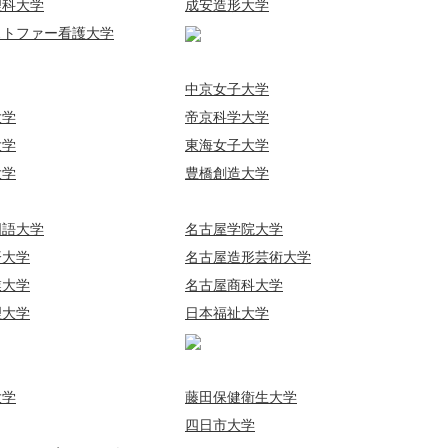
理科大学
成安造形大学
ストファー看護大学
中京女子大学
大学
帝京科学大学
大学
東海女子大学
大学
豊橋創造大学
国語大学
名古屋学院大学
済大学
名古屋造形芸術大学
業大学
名古屋商科大学
理大学
日本福祉大学
大学
藤田保健衛生大学
四日市大学