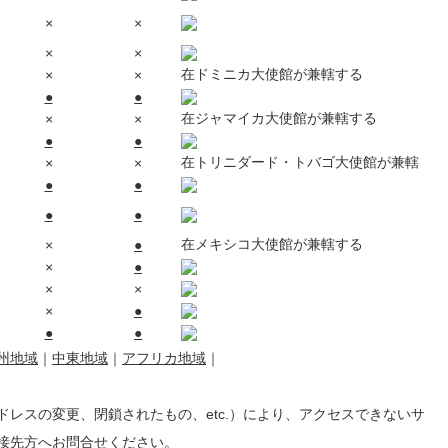
×
×
×
×
在ドミニカ大使館が兼轄する
×
×
●
●
在ジャマイカ大使館が兼轄する
×
×
●
●
在トリニダード・トバゴ大使館が兼轄
×
×
●
●
●
●
在メキシコ大使館が兼轄する
×
●
×
●
×
×
×
●
●
●
州地域
｜
中東地域
｜
アフリカ地域
｜
レスの変更、閉鎖されたもの、etc.）により、アクセスできないサ
接先方へお問合せください。