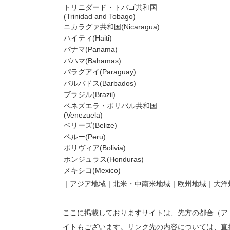
トリニダード・トバゴ共和国
(Trinidad and Tobago)
ニカラグァ共和国(Nicaragua)
ハイティ(Haiti)
パナマ(Panama)
バハマ(Bahamas)
パラグアイ(Paraguay)
バルバドス(Barbados)
ブラジル(Brazil)
ベネズエラ・ボリバル共和国
(Venezuela)
ベリーズ(Belize)
ペルー(Peru)
ボリヴィア(Bolivia)
ホンジュラス(Honduras)
メキシコ(Mexico)
｜
アジア地域
｜北米・中南米地域｜
欧州地域
｜
大洋
ここに掲載しておりますサイトは、先方の都合（アド
イトもございます。リンク先の内容については、直