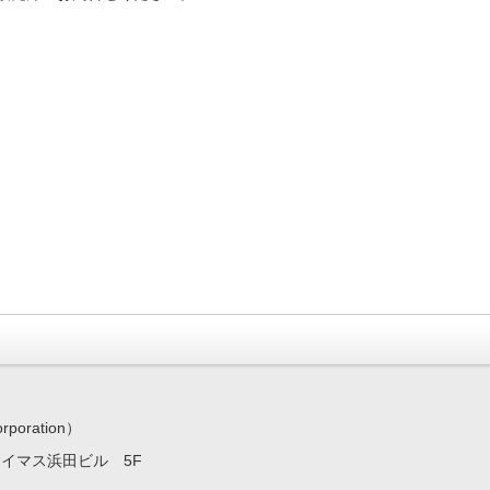
ration）
7 イマス浜田ビル 5F