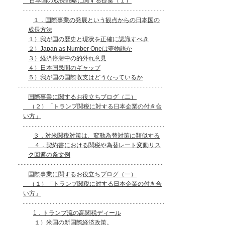
日本国の成長戦略に関する提案（１）
１．国際事業の発展という観点からの日本国の
成長方法
１）我が国の歴史と現状を正確に認識すべき
２）Japan as Number Oneは夢物語か
３）経済停滞中の的外れ意見
４）日本国民間のギャップ
５）我が国の国際収支はどうなっているか
国際事業に関するお役立ちブログ（二）
（２）「トランプ関税に対する日本企業の付き合
い方」
３．対米関税対策は、変動為替対策に類似する
４．契約書における関税や為替レート変動リス
ク回避の条文例
国際事業に関するお役立ちブログ（一）
（１）「トランプ関税に対する日本企業の付き合
い方」
1．トランプ流の高関税ディール
１）米国の新国際経済政策。