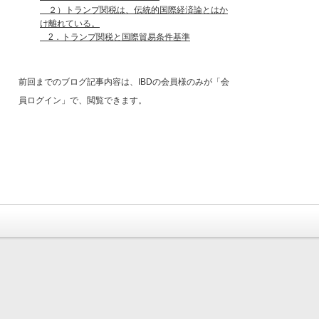
２）トランプ関税は、伝統的国際経済論とはか
け離れている。
2．トランプ関税と国際貿易条件基準
前回までのブログ記事内容は、IBDの会員様のみが「会
員ログイン」で、閲覧できます。