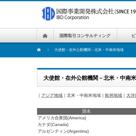
国際取引コンサルティング
ビ
大使館・在外公館機関－北米・中南米地域
大使館・在外公館機関－北米・中南
｜
アジア地域
｜北米・中南米地域｜
欧州地域
｜
大洋
国名
アメリカ合衆国(America)
カナダ(Canada)
アルゼンティン(Argentina)