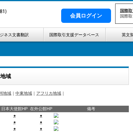
国際取
会員ログイン
国際取
ジネス文書翻訳
国際取引支援データベース
英文
米地域
州地域
｜
中東地域
｜
アフリカ地域
｜
日本大使館HP
在外公館HP
備考
●
●
●
●
●
●