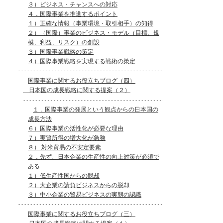
３）ビジネス・チャンスへの対応
４．国際事業を推進するポイント
１）正確な情報（事業環境・取引相手）の知得
２）（国際）事業のビジネス・モデル（目標、規
模、利益、リスク）の創設
３）国際事業戦略の策定
４）国際事業戦略を実現する戦術の策定
国際事業に関するお役立ちブログ（四）
日本国の成長戦略に関する提案（２）
１．国際事業の発展という観点からの日本国の
成長方法
６）国際事業の活性化が必要な理由
７）実質所得の増大化が急務
８） 対米貿易の不安定要素
２．先ず、日本企業の生産性の向上対策が必須で
ある
１）低生産性国からの脱却
２）大企業の請負ビジネスからの脱却
３）中小企業の貿易ビジネスの実態の認識
国際事業に関するお役立ちブログ（三）