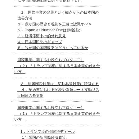
日本国の成長戦略に関する提案（１）
１．国際事業の発展という観点からの日本国の
成長方法
１）我が国の歴史と現状を正確に認識すべき
２）Japan as Number Oneは夢物語か
３）経済停滞中の的外れ意見
４）日本国民間のギャップ
５）我が国の国際収支はどうなっているか
国際事業に関するお役立ちブログ（二）
（２）「トランプ関税に対する日本企業の付き合
い方」
３．対米関税対策は、変動為替対策に類似する
４．契約書における関税や為替レート変動リス
ク回避の条文例
国際事業に関するお役立ちブログ（一）
（１）「トランプ関税に対する日本企業の付き合
い方」
1．トランプ流の高関税ディール
１）米国の新国際経済政策。