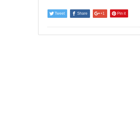
Tweet
Share
+1
Pin it