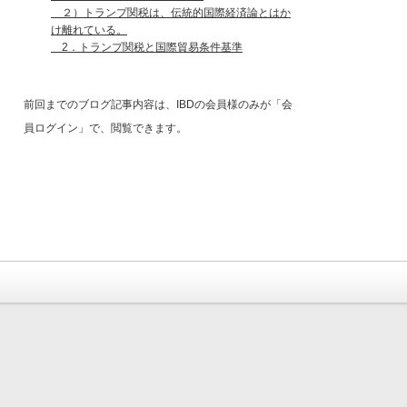
２）トランプ関税は、伝統的国際経済論とはか
け離れている。
2．トランプ関税と国際貿易条件基準
前回までのブログ記事内容は、IBDの会員様のみが「会
員ログイン」で、閲覧できます。