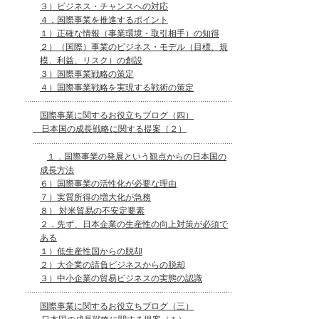
３）ビジネス・チャンスへの対応
４．国際事業を推進するポイント
１）正確な情報（事業環境・取引相手）の知得
２）（国際）事業のビジネス・モデル（目標、規
模、利益、リスク）の創設
３）国際事業戦略の策定
４）国際事業戦略を実現する戦術の策定
国際事業に関するお役立ちブログ（四）
日本国の成長戦略に関する提案（２）
１．国際事業の発展という観点からの日本国の
成長方法
６）国際事業の活性化が必要な理由
７）実質所得の増大化が急務
８） 対米貿易の不安定要素
２．先ず、日本企業の生産性の向上対策が必須で
ある
１）低生産性国からの脱却
２）大企業の請負ビジネスからの脱却
３）中小企業の貿易ビジネスの実態の認識
国際事業に関するお役立ちブログ（三）