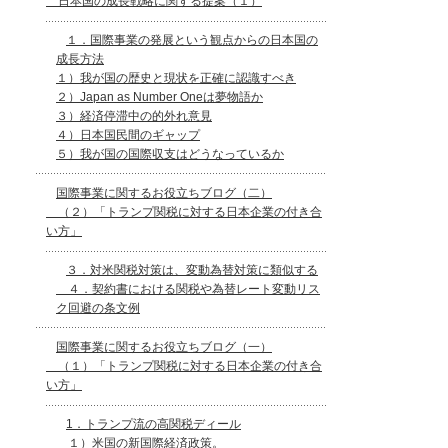
日本国の成長戦略に関する提案（１）
１．国際事業の発展という観点からの日本国の
成長方法
１）我が国の歴史と現状を正確に認識すべき
２）Japan as Number Oneは夢物語か
３）経済停滞中の的外れ意見
４）日本国民間のギャップ
５）我が国の国際収支はどうなっているか
国際事業に関するお役立ちブログ（二）
（２）「トランプ関税に対する日本企業の付き合
い方」
３．対米関税対策は、変動為替対策に類似する
４．契約書における関税や為替レート変動リス
ク回避の条文例
国際事業に関するお役立ちブログ（一）
（１）「トランプ関税に対する日本企業の付き合
い方」
1．トランプ流の高関税ディール
１）米国の新国際経済政策。