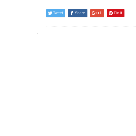
Tweet
Share
+1
Pin it