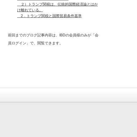
２）トランプ関税は、伝統的国際経済論とはか
け離れている。
2．トランプ関税と国際貿易条件基準
前回までのブログ記事内容は、IBDの会員様のみが「会
員ログイン」で、閲覧できます。