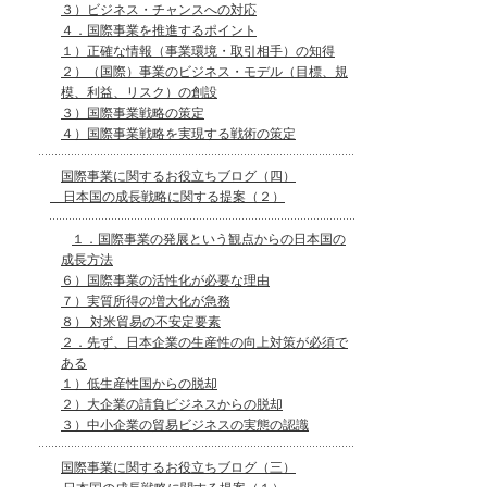
３）ビジネス・チャンスへの対応
４．国際事業を推進するポイント
１）正確な情報（事業環境・取引相手）の知得
２）（国際）事業のビジネス・モデル（目標、規
模、利益、リスク）の創設
３）国際事業戦略の策定
４）国際事業戦略を実現する戦術の策定
国際事業に関するお役立ちブログ（四）
日本国の成長戦略に関する提案（２）
１．国際事業の発展という観点からの日本国の
成長方法
６）国際事業の活性化が必要な理由
７）実質所得の増大化が急務
８） 対米貿易の不安定要素
２．先ず、日本企業の生産性の向上対策が必須で
ある
１）低生産性国からの脱却
２）大企業の請負ビジネスからの脱却
３）中小企業の貿易ビジネスの実態の認識
国際事業に関するお役立ちブログ（三）