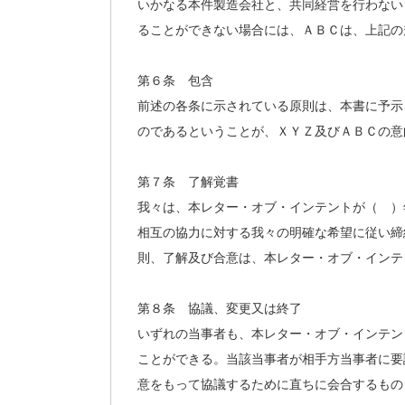
いかなる本件製造会社と、共同経営を行わない
ることができない場合には、ＡＢＣは、上記の
第６条 包含
前述の各条に示されている原則は、本書に予示
のであるということが、ＸＹＺ及びＡＢＣの意
第７条 了解覚書
我々は、本レター・オブ・インテントが（ ）
相互の協力に対する我々の明確な希望に従い締
則、了解及び合意は、本レター・オブ・インテ
第８条 協議、変更又は終了
いずれの当事者も、本レター・オブ・インテン
ことができる。当該当事者が相手方当事者に要
意をもって協議するために直ちに会合するもの