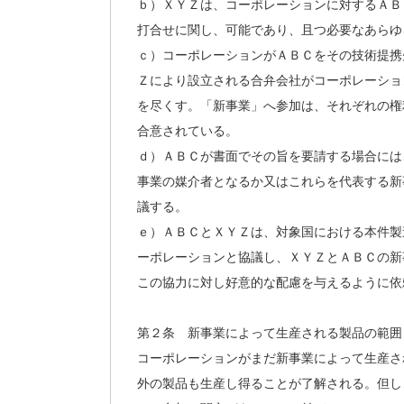
ｂ）ＸＹＺは、コーポレーションに対するＡＢ
打合せに関し、可能であり、且つ必要なあらゆ
ｃ）コーポレーションがＡＢＣをその技術提携
Ｚにより設立される合弁会社がコーポレーショ
を尽くす。「新事業」へ参加は、それぞれの権
合意されている。
ｄ）ＡＢＣが書面でその旨を要請する場合には
事業の媒介者となるか又はこれらを代表する新
議する。
ｅ）ＡＢＣとＸＹＺは、対象国における本件製
ーポレーションと協議し、ＸＹＺとＡＢＣの新
この協力に対し好意的な配慮を与えるように依
第２条 新事業によって生産される製品の範囲
コーポレーションがまだ新事業によって生産さ
外の製品も生産し得ることが了解される。但し