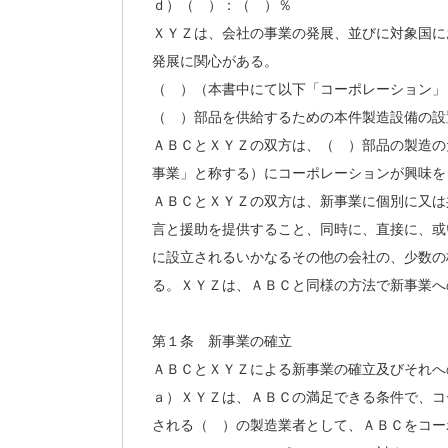
ｄ）（ ）：（ ）％
ＸＹＺは、会社の事業の発展、並びに対象国に
発展に関心がある。
（ ）（本書中にて以下「コーポレーション」
（ ）部品を供給するための本件製造設備の設
ＡＢＣとＸＹＺの双方は、（ ）部品の製造の
事業」と称する）にコーポレーションが興味を
ＡＢＣとＸＹＺの双方は、新事業に個別に又は
言と援助を提供すること、同時に、直接に、或
に設立されるいかなるその他の会社の、少数の
る。ＸＹＺは、ＡＢＣと同様の方法で新事業へ
第１条 新事業の確立
ＡＢＣとＸＹＺによる新事業の確立及びそれへ
ａ）ＸＹＺは、ＡＢＣの満足できる条件で、コ
される（ ）の製造業者として、ＡＢＣをコー