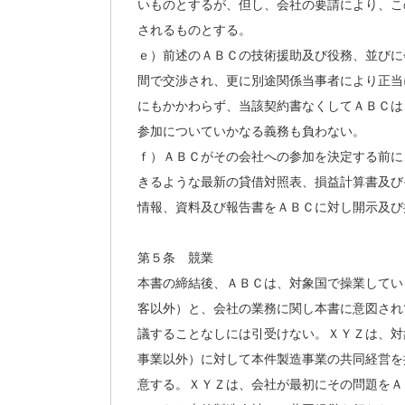
いものとするが、但し、会社の要請により、こ
されるものとする。
ｅ）前述のＡＢＣの技術援助及び役務、並びに
間で交渉され、更に別途関係当事者により正当
にもかかわらず、当該契約書なくしてＡＢＣは
参加についていかなる義務も負わない。
ｆ）ＡＢＣがその会社への参加を決定する前に
きるような最新の貸借対照表、損益計算書及び
情報、資料及び報告書をＡＢＣに対し開示及び
第５条 競業
本書の締結後、ＡＢＣは、対象国で操業してい
客以外）と、会社の業務に関し本書に意図され
議することなしには引受けない。ＸＹＺは、対
事業以外）に対して本件製造事業の共同経営を
意する。ＸＹＺは、会社が最初にその問題をＡ