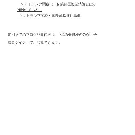
２）トランプ関税は、伝統的国際経済論とはか
け離れている。
2．トランプ関税と国際貿易条件基準
前回までのブログ記事内容は、IBDの会員様のみが「会
員ログイン」で、閲覧できます。