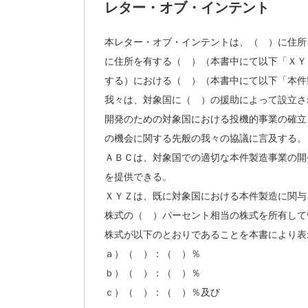
レター・オブ・インテント
本レター・オブ・インテントは、（ ）に住所
に住所を有する（ ）（本書中にて以下「ＸＹ
する）における（ ）（本書中にて以下「本件
我々は、対象国に（ ）の援助によって設立さ
開発のための対象国における投機的事業の確立
の機会に関する先般の我々の協議に言及する。
ＡＢＣは、対象国での適切な本件製造事業の開
を提供できる。
ＸＹＺは、既に対象国における本件製造に関与
株式の（ ）パーセント相当の株式を所有して
株式が以下のとおりであることを本書により表
ａ）（ ）：（ ）％
ｂ）（ ）：（ ）％
ｃ）（ ）：（ ）％及び