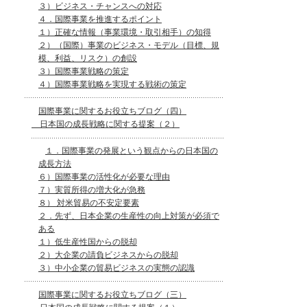
３）ビジネス・チャンスへの対応
４．国際事業を推進するポイント
１）正確な情報（事業環境・取引相手）の知得
２）（国際）事業のビジネス・モデル（目標、規
模、利益、リスク）の創設
３）国際事業戦略の策定
４）国際事業戦略を実現する戦術の策定
国際事業に関するお役立ちブログ（四）
日本国の成長戦略に関する提案（２）
１．国際事業の発展という観点からの日本国の
成長方法
６）国際事業の活性化が必要な理由
７）実質所得の増大化が急務
８） 対米貿易の不安定要素
２．先ず、日本企業の生産性の向上対策が必須で
ある
１）低生産性国からの脱却
２）大企業の請負ビジネスからの脱却
３）中小企業の貿易ビジネスの実態の認識
国際事業に関するお役立ちブログ（三）