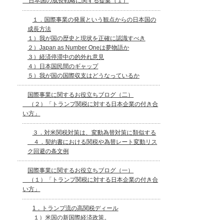
日本国の成長戦略に関する提案（１）
１．国際事業の発展という観点からの日本国の
成長方法
１）我が国の歴史と現状を正確に認識すべき
２）Japan as Number Oneは夢物語か
３）経済停滞中の的外れ意見
４）日本国民間のギャップ
５）我が国の国際収支はどうなっているか
国際事業に関するお役立ちブログ（二）
（２）「トランプ関税に対する日本企業の付き合
い方」
３．対米関税対策は、変動為替対策に類似する
４．契約書における関税や為替レート変動リス
ク回避の条文例
国際事業に関するお役立ちブログ（一）
（１）「トランプ関税に対する日本企業の付き合
い方」
1．トランプ流の高関税ディール
１）米国の新国際経済政策。