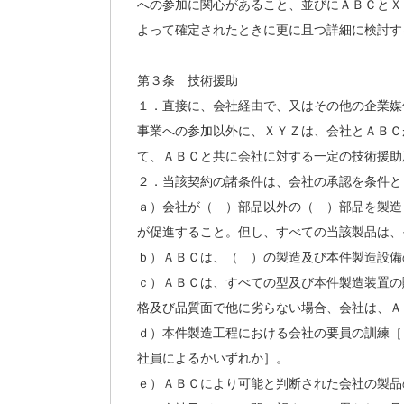
への参加に関心があること、並びにＡＢＣとＸ
よって確定されたときに更に且つ詳細に検討す
第３条 技術援助
１．直接に、会社経由で、又はその他の企業媒
事業への参加以外に、ＸＹＺは、会社とＡＢＣ
て、ＡＢＣと共に会社に対する一定の技術援助
２．当該契約の諸条件は、会社の承認を条件と
ａ）会社が（ ）部品以外の（ ）部品を製造
が促進すること。但し、すべての当該製品は、
ｂ）ＡＢＣは、（ ）の製造及び本件製造設備
ｃ）ＡＢＣは、すべての型及び本件製造装置の
格及び品質面で他に劣らない場合、会社は、Ａ
ｄ）本件製造工程における会社の要員の訓練［
社員によるかいずれか］。
ｅ）ＡＢＣにより可能と判断された会社の製品