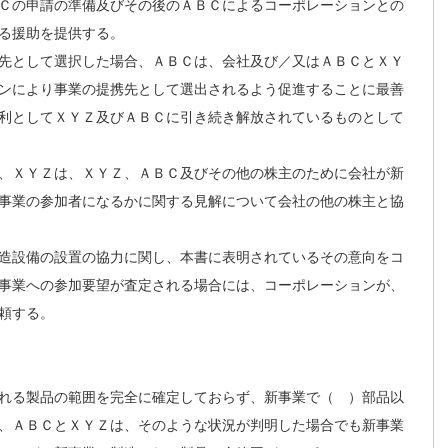
Ｃの申請の準備及びその後のＡＢＣによるコーポレーションとの
る援助を提供する。
先として選択した場合、ＡＢＣは、会社及び／又はＡＢＣとＸＹ
ンにより事業の提携先として選出されるよう促進することに最善
利としてＸＹＺ及びＡＢＣに引き続き解放されているものとして
、ＸＹＺは、ＸＹＺ、ＡＢＣ及びその他の株主のために会社が新
事業の参加者になるかに関する見解について会社の他の株主と協
造設備の設置の協力に関し、本書に表明されているその意向をコ
事業への参加要望が査定される場合には、コーポレーションが、
頼する。
れる製品の範囲を完全に確定しておらず、新事業で（ ）部品以
、ＡＢＣとＸＹＺは、そのような状況が判明した場合でも新事業