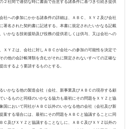
の２社間で適切な時に書面で合意する諸条件に基づき引続き提供
会社への参加にかかる諸条件の詳細は、ＡＢＣ、ＸＹＺ及び会社
に署名された契約書に記述する。本書に規定されたいかなる記載
、いかなる技術援助及び役務の提供若しくは供与、又は会社への
、ＸＹＺは、会社に対しＡＢＣが会社への参加の可能性を決定で
その他の会計帳簿類を含むがそれに限定されないすべての正確な
提出するよう要請するものとする。
るいかなる他の製造会社（会社、新事業及びＡＢＣの現存する顧
ているものと同様のいかなる協力も最初にその問題をＸＹＺと協
象国において同社がＡＢＣ以外のいかなる他の会社（会社及び新
提案する場合には、最初にその問題をＡＢＣと協議することに同
ＢＣ及びＸＹＺと協議することなしに、ＡＢＣ及びＸＹＺ以外の