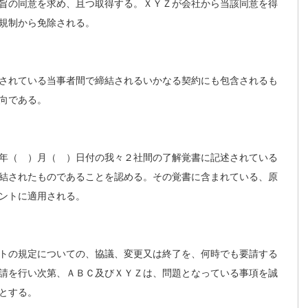
旨の同意を求め、且つ取得する。ＸＹＺが会社から当該同意を得
規制から免除される。
されている当事者間で締結されるいかなる契約にも包含されるも
向である。
年（ ）月（ ）日付の我々２社間の了解覚書に記述されている
結されたものであることを認める。その覚書に含まれている、原
ントに適用される。
トの規定についての、協議、変更又は終了を、何時でも要請する
請を行い次第、ＡＢＣ及びＸＹＺは、問題となっている事項を誠
とする。