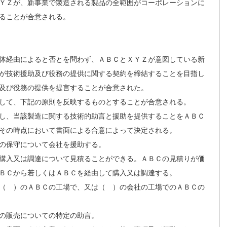
ＹＺが、新事業で製造される製品の全範囲がコーポレーションに
ることが合意される。
体経由によると否とを問わず、ＡＢＣとＸＹＺが意図している新
が技術援助及び役務の提供に関する契約を締結することを目指し
及び役務の提供を提言することが合意された。
して、下記の原則を反映するものとすることが合意される。
し、当該製造に関する技術的助言と援助を提供することをＡＢＣ
その時点において書面による合意によって決定される。
の保守について会社を援助する。
購入又は調達について見積ることができる。ＡＢＣの見積りが価
ＢＣから若しくはＡＢＣを経由して購入又は調達する。
（ ）のＡＢＣの工場で、又は（ ）の会社の工場でのＡＢＣの
の販売についての特定の助言。