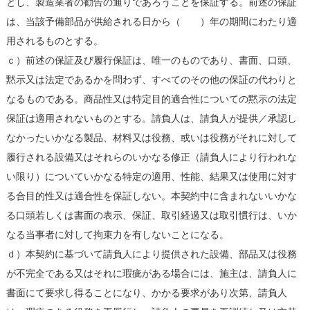
とし、製造業者の勧告の通りであろうことを保証する。前述の保証
は、当該予備部品が供給される日から（ ）年の期間にわたり適
用されるものとする。
ｃ）前述の保証及び履行保証は、唯一のものであり、書面、口頭、
黙示又は法定であるかを問わず、すべてのその他の保証の代わりと
なるものである。商品性又は特定目的適合性についての黙示の法定
保証は適用されないものとする。請負人は、請負人が提供／承認し
なかったいかなる製品、材料又は役務、或いは役務がそれに対して
履行される設備又はそれらのいかなる修正（請負人により行われな
い限り）についていかなる特定の適用、性能、結果又は使用に対す
る合目的性又は適合性を保証しない。本契約中に含まれないいかな
る口頭若しくは書面の表示、保証、取引経過又は取引慣行は、いか
なる当事者に対して拘束力を有しないことになる。
ｄ）本契約に基づいて請負人により提供された設備、部品又は役務
が不完全である又はそれに瑕疵がある場合には、施主は、請負人に
書面にて要求し得ることになり、かかる要求があり次第、請負人