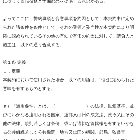
に従って当該役務と予備部品を提供する意思がある。
よってここに、誓約事項と合意事項を約因として、本契約中に定め
られた諸条件を条件として、それの受領と妥当性が本契約により明
確に認められているその他の有効で有価の約因に対して、請負人と
施主は、以下の通り合意する。
第１条 定義
１．定義
本契約において使用された場合、以下の用語は、下記に定められた
意味を有するものとする。
ａ）『適用要件』とは、（ ）の法律、世銀基準、並
びにいかなる適用される国家、連邦又は州の成文法、政令又はその
他の法律、規則若しくは条例、或いは適切な管轄権を有するいかな
る公共組織若しく公共機関、地方又は国の機関、部局、監督官、