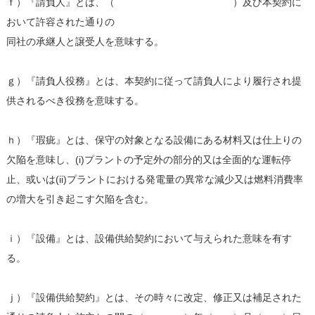
ｆ）『請負人』とは、（ ）及び本契約に
おいて許容された通りの
同社の承継人と譲受人を意味する。
ｇ）『請負人役務』とは、本契約に従って請負人により履行され提
供されるべき役務を意味する。
ｈ）『瑕疵』とは、保守の対象となる設備にある材料又は仕上りの
欠陥を意味し、(i)プラントの予定外の部分的又は全面的な運転停
止、或いは(ii)プラントにおける発電量の異常な減少又は燃料消費率
の増大を引き起こす欠陥を含む。
ｉ）『設備』とは、設備供給契約において与えられた意味を有す
る。
ｊ）『設備供給契約』とは、その時々に改定、修正又は補足された