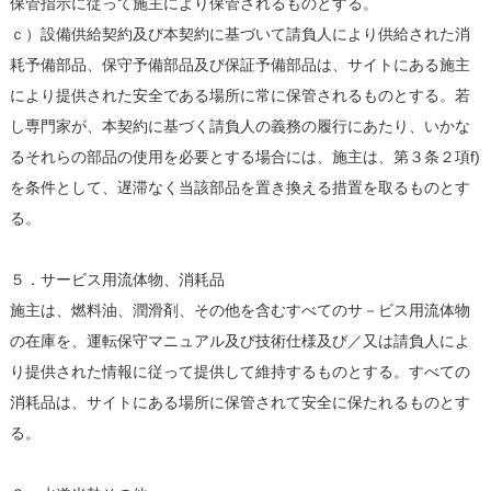
保管指示に従って施主により保管されるものとする。
ｃ）設備供給契約及び本契約に基づいて請負人により供給された消
耗予備部品、保守予備部品及び保証予備部品は、サイトにある施主
により提供された安全である場所に常に保管されるものとする。若
し専門家が、本契約に基づく請負人の義務の履行にあたり、いかな
るそれらの部品の使用を必要とする場合には、施主は、第３条２項f)
を条件として、遅滞なく当該部品を置き換える措置を取るものとす
る。
５．サービス用流体物、消耗品
施主は、燃料油、潤滑剤、その他を含むすべてのサ－ビス用流体物
の在庫を、運転保守マニュアル及び技術仕様及び／又は請負人によ
り提供された情報に従って提供して維持するものとする。すべての
消耗品は、サイトにある場所に保管されて安全に保たれるものとす
る。