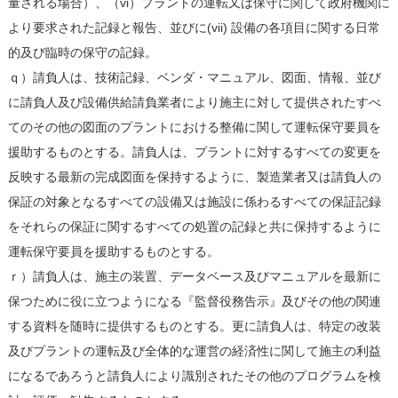
量される場合）、（vi）プラントの運転又は保守に関して政府機関に
より要求された記録と報告、並びに(vii) 設備の各項目に関する日常
的及び臨時の保守の記録。
ｑ）請負人は、技術記録、ベンダ・マニュアル、図面、情報、並び
に請負人及び設備供給請負業者により施主に対して提供されたすべ
てのその他の図面のプラントにおける整備に関して運転保守要員を
援助するものとする。請負人は、プラントに対するすべての変更を
反映する最新の完成図面を保持するように、製造業者又は請負人の
保証の対象となるすべての設備又は施設に係わるすべての保証記録
をそれらの保証に関するすべての処置の記録と共に保持するように
運転保守要員を援助するものとする。
ｒ）請負人は、施主の装置、データベース及びマニュアルを最新に
保つために役に立つようになる『監督役務告示』及びその他の関連
する資料を随時に提供するものとする。更に請負人は、特定の改装
及びプラントの運転及び全体的な運営の経済性に関して施主の利益
になるであろうと請負人により識別されたその他のプログラムを検