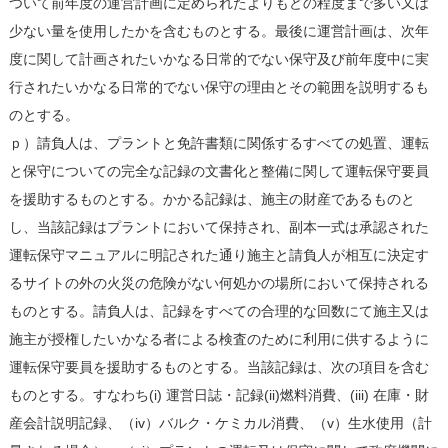
ついて前年度の運営計画に定められたよりもどの程度まで多い又は
少ない量を使用したかを含むものとする。最後に運営計画は、次年
度に関して計画されたいかなる日常的でない保守及び前年度中に実
行されたいかなる日常的でない保守の理由とその範囲を説明するも
のとする。
ｐ）請負人は、プラントと免許書類に関係するすべての処置、運転
と保守についての完全な記録の文書化と整備に関して運転保守要員
を援助するものとする。かかる記録は、施主の財産であるものと
し、当該記録はプラントにおいて保持され、副本一式は承認された
運転保守マニュアルに明記された通り施主と請負人が相互に決定す
るサイトの外の火災の危険がない何処かの場所において保持される
ものとする。請負人は、記録をすべての合理的な回数にて施主又は
施主が授権したいかなる者による検査のために利用に供するように
運転保守要員を援助するものとする。当該記録は、次の項目を含む
ものとする。すなわち(i) 運営日誌・記録(ii)燃料消費、(iii) 在庫・財
産会計説明記録、（iv）バルク・ケミカル消費、（v）生水使用（計