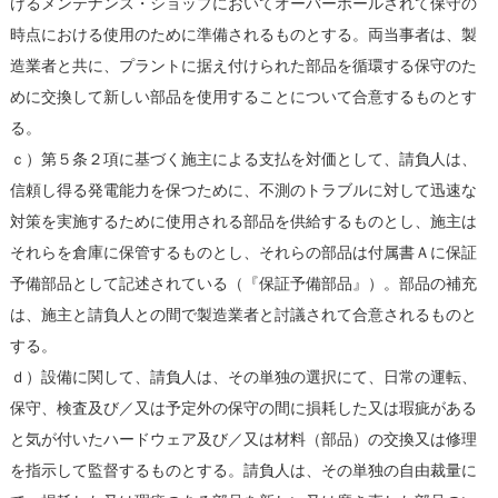
けるメンテナンス・ショップにおいてオーバーホールされて保守の
時点における使用のために準備されるものとする。両当事者は、製
造業者と共に、プラントに据え付けられた部品を循環する保守のた
めに交換して新しい部品を使用することについて合意するものとす
る。
ｃ）第５条２項に基づく施主による支払を対価として、請負人は、
信頼し得る発電能力を保つために、不測のトラブルに対して迅速な
対策を実施するために使用される部品を供給するものとし、施主は
それらを倉庫に保管するものとし、それらの部品は付属書Ａに保証
予備部品として記述されている（『保証予備部品』）。部品の補充
は、施主と請負人との間で製造業者と討議されて合意されるものと
する。
ｄ）設備に関して、請負人は、その単独の選択にて、日常の運転、
保守、検査及び／又は予定外の保守の間に損耗した又は瑕疵がある
と気が付いたハードウェア及び／又は材料（部品）の交換又は修理
を指示して監督するものとする。請負人は、その単独の自由裁量に