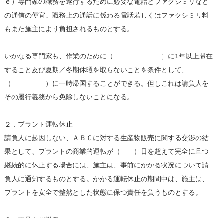
ｅ）専門家の職務を遂行するために必要な電話とファクシミリなど
の通信の便宜。職務上の通話に係わる電話若しくはファクシミリ料
もまた施主により負担されるものとする。
いかなる専門家も、作業のために（ ）に1年以上滞在
すること及び夏期／冬期休暇を取らないことを条件として、
（ ）に一時帰国することができる。但しこれは請負人を
その履行義務から免除しないことになる。
２．プラント運転休止
請負人に起因しない、ＡＢＣに対する生産物販売に関する交渉の結
果として、プラントの商業的運転が（ ）日を超えて完全に且つ
継続的に休止する場合には、施主は、事前にかかる状況について請
負人に通知するものとする。かかる運転休止の期間中は、施主は、
プラントを安全で整然とした状態に保つ責任を負うものとする。