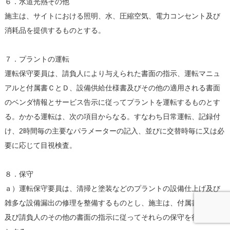
６．水道光熱その他
施主は、サイトにおける照明、水、圧縮空気、電力コンセント及び
消耗品を提供するものとする。
７．プラントの運転
運転保守要員は、請負人により与えられた書面の指示、運転マニュ
アルと付属書ＣとＤ、設備供給仕様書及びその他の適用される書面
のベンダ情報とサービス告示に従ってプラントを運転するものとす
る。かかる運転は、次の項目からなる。すなわち日常運転、記録付
け、2時間毎の主要なパラメーターの記入、並びに交替時毎に又は必
要に応じて目視検査。
８．保守
ａ）運転保守要員は、清掃と塗装などのプラントの設備仕上げ及び
雑多な設備漏出の修理を整備するものとし、施主は、付属書ＣとＤ
及び請負人のその他の書面の指示に従ってそれらの保守を行うもの