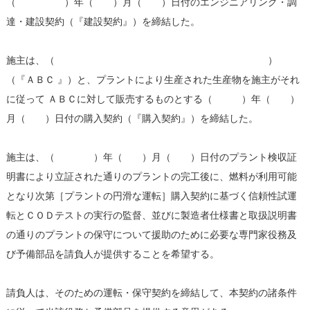
（ ）年（ ）月（ ）日付のエンジニアリング・調
達・建設契約（『建設契約』）を締結した。
施主は、（ ）
（『ＡＢＣ 』）と、プラントにより生産された生産物を施主がそれ
に従って ＡＢＣに対して販売するものとする（ ）年（ ）
月（ ）日付の購入契約（『購入契約』）を締結した。
施主は、（ ）年（ ）月（ ）日付のプラント検収証
明書により立証された通りのプラントの完工後に、燃料が利用可能
となり次第［プラントの円滑な運転］購入契約に基づく信頼性試運
転とＣＯＤテストの実行の監督、並びに製造者仕様書と取扱説明書
の通りのプラントの保守について援助のために必要な専門家役務及
び予備部品を請負人が提供することを希望する。
請負人は、そのための運転・保守契約を締結して、本契約の諸条件