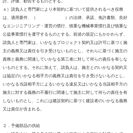
討、評価、勧告するものとする。
ｓ）請負人と専門家により本契約に基づいて提供されるべき役務
は、適用要件、（ ）の法律、承諾、免許書類、良好
なエンジニアリング・運営の慣行、慎重な機械事業慣行及び慎重な
公益事業慣行を遵守するものとする。前述の規定にもかかわらず、
請負人と専門家は、いかなるプロジェクト契約又は許可に基づく施
主の義務又は責任を引き受けないものとし、それらに基づく施主の
責務と義務に関連していかなる第三者に対して何らの責任を有しな
いものとする。それに加えて、請負人は、施主とのいかなる契約又
は協定のいかなる相手方の義務又は責任を引き受けないものとし、
いかなる当該相手方によるいかなる違反又はいかなる当該相手方の
施主に対する義務の不履行に関連して施主に対して何らの責任を有
しないものとし、これには建設契約に基づく建設者のいかなる義務
又は責任が含まれる。
２．予備部品の供給