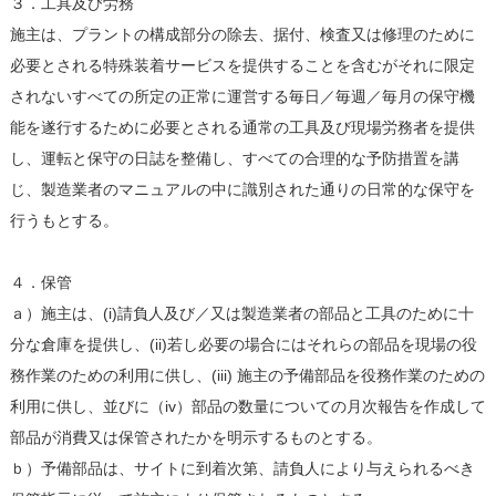
３．工具及び労務
施主は、プラントの構成部分の除去、据付、検査又は修理のために
必要とされる特殊装着サービスを提供することを含むがそれに限定
されないすべての所定の正常に運営する毎日／毎週／毎月の保守機
能を遂行するために必要とされる通常の工具及び現場労務者を提供
し、運転と保守の日誌を整備し、すべての合理的な予防措置を講
じ、製造業者のマニュアルの中に識別された通りの日常的な保守を
行うもとする。
４．保管
ａ）施主は、(i)請負人及び／又は製造業者の部品と工具のために十
分な倉庫を提供し、(ii)若し必要の場合にはそれらの部品を現場の役
務作業のための利用に供し、(iii) 施主の予備部品を役務作業のための
利用に供し、並びに（iv）部品の数量についての月次報告を作成して
部品が消費又は保管されたかを明示するものとする。
ｂ）予備部品は、サイトに到着次第、請負人により与えられるべき