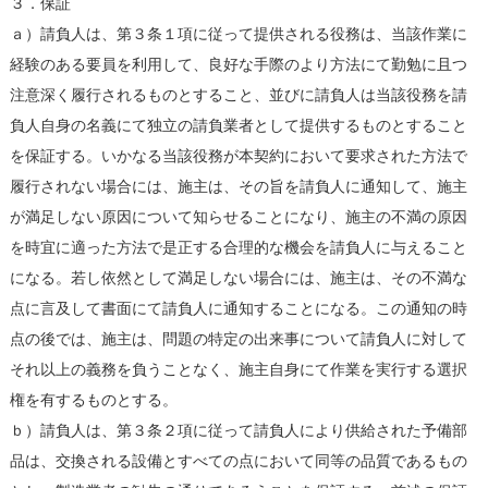
３．保証
ａ）請負人は、第３条１項に従って提供される役務は、当該作業に
経験のある要員を利用して、良好な手際のより方法にて勤勉に且つ
注意深く履行されるものとすること、並びに請負人は当該役務を請
負人自身の名義にて独立の請負業者として提供するものとすること
を保証する。いかなる当該役務が本契約において要求された方法で
履行されない場合には、施主は、その旨を請負人に通知して、施主
が満足しない原因について知らせることになり、施主の不満の原因
を時宜に適った方法で是正する合理的な機会を請負人に与えること
になる。若し依然として満足しない場合には、施主は、その不満な
点に言及して書面にて請負人に通知することになる。この通知の時
点の後では、施主は、問題の特定の出来事について請負人に対して
それ以上の義務を負うことなく、施主自身にて作業を実行する選択
権を有するものとする。
ｂ）請負人は、第３条２項に従って請負人により供給された予備部
品は、交換される設備とすべての点において同等の品質であるもの