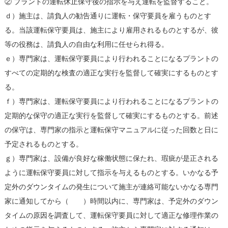
② プラントの運転休止保守後の指示を与え運転を監督すること。
ｄ）施主は、請負人の勧告通りに運転・保守要員を雇うものとす
る。当該運転保守要員は、施主により雇用されるものとするが、彼
等の役務は、請負人の自由な利用に任せられ得る。
ｅ）専門家は、運転保守要員により行われることになるプラントの
すべての定期的な検査の適正な実行を監督して確実にするものとす
る。
ｆ）専門家は、運転保守要員により行われることになるプラントの
定期的な保守の適正な実行を監督して確実にするものとする。前述
の保守は、専門家の指示と運転保守マニュアルに従った回数と日に
予定されるものとする。
ｇ）専門家は、設備が良好な稼働状態に保たれ、瑕疵が是正される
ように運転保守要員に対して指示を与えるものとする。いかなる予
定外のダウンタイムの発生について施主が連絡可能ないかなる専門
家に通知してから（ ）時間以内に、専門家は、予定外のダウン
タイムの原因を調査して、運転保守要員に対して適正な修理作業の