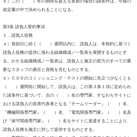
ｂ）この（ ）年の期間を超える更新の場合の諸条件は、今後の
改定書の中で決められることになる。
第3条 請負人誓約事項
１．請負人役務
ａ）発効日に続く（ ）週間以内に、請負人は、本契約に基づく
請負人役務の提供に係わる組織構成／一覧表を展開するものとす
る。かかる組織構成／一覧表は、請負人と施主の双方のすべての重
要なスタッフの責任と資格を含むものとする。
ｂ）ＣＯＤのコミッショニング・テストの開始に先立つ少なくとも
（ ）週間前に開始して、請負人は、この第３条１項に定められ
た諸条件に基づいて、次の（ ）名の専門家、すなわちサイトに
おける請負人の首席代表者となる『チームリーダー』（ ）名、
『機械関係専門家』（ ）名、『電気関係専門家』（ ）名及
び『保守関係専門家』（ ）名をサイトに派遣することにより、
請負人役務を施主に対して提供するものとする。