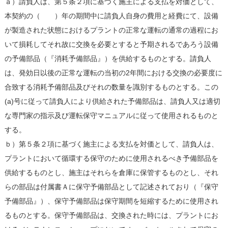
ａ）請負人は、第５条２項に基づく施主による支払を対価として、
本契約の（ ）年の期間中に請負人自身の費用と経費にて、設備
が製造された状態におけるプラントの正常な運転の通常の過程にお
いて損耗してそれ故に交換を必要とすると予期されるであろう設備
の予備部品（『消耗予備部品』）を供給するものとする。請負人
は、発効日以後の正常な運転の当初の2年間における交換の必要度に
合致する消耗予備部品及びそれの数量を識別するものとする。この
(a)号に従って請負人により供給された予備部品は、請負人又は適切
な専門家の指示及び運転保守マニュアルに従って使用されるものと
する。
ｂ）第５条２項に基づく施主による支払を対価として、請負人は、
プラントにおいて循環する保守のために使用されるべき予備部品を
供給するものとし、施主はそれらを倉庫に保管するものとし、それ
らの部品は付属書Ａに保守予備部品として記述されており（『保守
予備部品』）、保守予備部品は保守期間を短縮するために使用され
るものとする。保守予備部品は、交換された時には、プラントにお