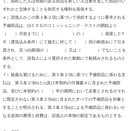
て、損耗した又は瑕疵のある部品を新しい又は磨き直した部品のい
ずれかと交換することを助言する権利を留保する。
ｅ）請負人がこの第３条２項に基づいて供給するように要求される
予備部品は、(i)ＣＯＤのコミッショニング・テストの開始より
（ ）月前までに（ ）の（ ）港渡しＣＦ
Ｒ（運賃込み条件）にて施主に対して（ ）回の船積みにて引き
渡され、且つ(ii)船籍が（ ）又は（ ）でないことを
条件として、請負人により選択された船舶にて船積みされるものと
する。
ｆ）疑義を避けるために、第５条２項に基づく予備部品に係わる支
払は、第３条２項b)とc)及び本契約の付属書Ａに含まれた予備部
品、並びに本契約の（ ）年の期間において必要とされるがそれ
に限定されない第３条２項a)に含まれたすべての予備部品を対象と
することが明示される。第３条２項a)による予備部品に係わるいか
なる追加の費用と経費は、請負人の単独の勘定であるものとする。