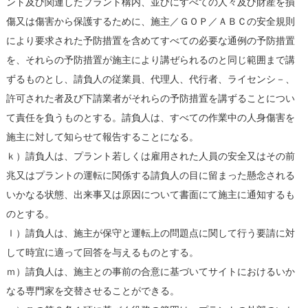
ント及び関連したプラント構内、並びにすべての人々及び財産を損
傷又は傷害から保護するために、施主／ＧＯＰ／ＡＢＣの安全規則
により要求された予防措置を含めてすべての必要な通例の予防措置
を、それらの予防措置が施主により講ぜられるのと同じ範囲まで講
ずるものとし、請負人の従業員、代理人、代行者、ライセンシ－、
許可された者及び下請業者がそれらの予防措置を講ずることについ
て責任を負うものとする。請負人は、すべての作業中の人身傷害を
施主に対して知らせて報告することになる。
ｋ）請負人は、プラント若しくは雇用された人員の安全又はその前
兆又はプラントの運転に関係する請負人の目に留まった懸念される
いかなる状態、出来事又は原因について書面にて施主に通知するも
のとする。
ｌ）請負人は、施主が保守と運転上の問題点に関して行う要請に対
して時宜に適って回答を与えるものとする。
ｍ）請負人は、施主との事前の合意に基づいてサイトにおけるいか
なる専門家を交替させることができる。