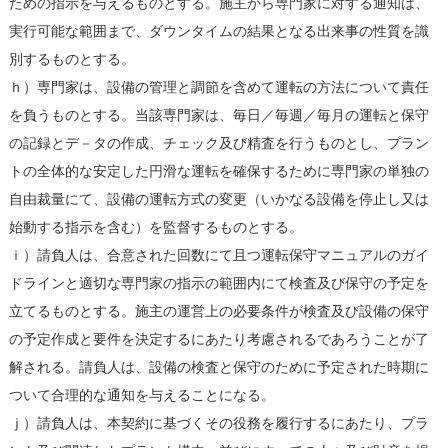
ための指示を与えるものとする。施主から専門家に対する通知は、
実行可能な範囲まで、ダウンタイムの結果となる出来事の性質を識
別するものとする。
ｈ）専門家は、設備の管理と調節を含めて運転の方法について責任
を負うものとする。当該専門家は、毎日／毎週／毎月の運転と保守
の記録とデ－タの作成、チェック及び精査を行うものとし、プラン
トの全体的な安定した円滑な運転を確保するために専門家の単独の
自由裁量にて、設備の運転方式の変更（いかなる設備を停止し又は
始動する指示を含む）を監督するものとする。
ｉ）請負人は、合意された回数にて且つ運転保守マニュアルのガイ
ドラインと適切な専門家の指示の範囲内にて検査及び保守の予定を
立てるものとする。施主の運営上の必要条件が検査及び設備の保守
の予定作成と要件を決定するにあたり考慮されるであろうことが了
解される。請負人は、設備の検査と保守のために予定された時期に
ついて合理的な通知を与えることになる。
ｊ）請負人は、本契約に基づくその役務を履行するにあたり、プラ