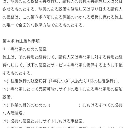
は、瑕疵のある役務を再履行し、請負人の要員を再訓練し又は交替
させるものとする。瑕疵のある設備を修理し又は取り替える請負人
の義務は、この第３条３項にある保証のいかなる違反に係わる施主
の唯一で全面的な救済方法であるものとする。
第４条 施主誓約事項
１．専門家のための便宜
施主は、その費用と経費にて、請負人又は専門家に対する費用と経
費なしにて、以下の便宜とサ－ビスを専門家に提供するように手配
するものとする。
ａ）往復旅行の航空切符（1年につき1人あたり1回の往復旅行）。
ｂ）専門家にとって受諾可能なサイトの近くにある専門家用の宿泊
設備。
ｃ）作業の目的のための（ ）におけるすべての必要
な内陸輸送。
ｄ）必要な便宜と共にサイトにおける事務室。