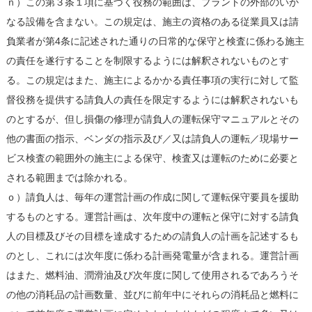
ｎ）この第３条１項に基づく役務の範囲は、プラントの外部のいか
なる設備を含まない。この規定は、施主の資格のある従業員又は請
負業者が第4条に記述された通りの日常的な保守と検査に係わる施主
の責任を遂行することを制限するようには解釈されないものとす
る。この規定はまた、施主によるかかる責任事項の実行に対して監
督役務を提供する請負人の責任を限定するようには解釈されないも
のとするが、但し損傷の修理が請負人の運転保守マニュアルとその
他の書面の指示、ベンダの指示及び／又は請負人の運転／現場サー
ビス検査の範囲外の施主による保守、検査又は運転のために必要と
される範囲までは除かれる。
ｏ）請負人は、毎年の運営計画の作成に関して運転保守要員を援助
するものとする。運営計画は、次年度中の運転と保守に対する請負
人の目標及びその目標を達成するための請負人の計画を記述するも
のとし、これには次年度に係わる計画発電量が含まれる。運営計画
はまた、燃料油、潤滑油及び次年度に関して使用されるであろうそ
の他の消耗品の計画数量、並びに前年中にそれらの消耗品と燃料に