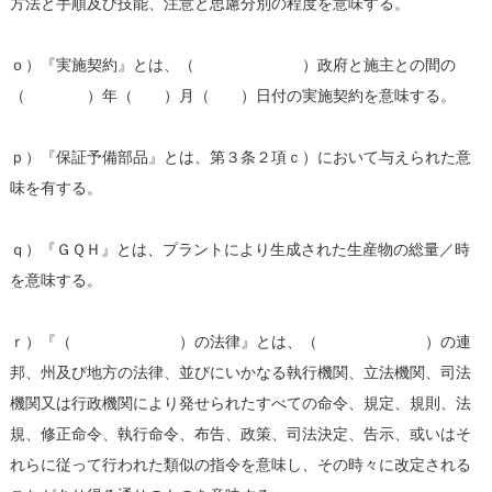
方法と手順及び技能、注意と思慮分別の程度を意味する。
ｏ）『実施契約』とは、（ ）政府と施主との間の
（ ）年（ ）月（ ）日付の実施契約を意味する。
ｐ）『保証予備部品』とは、第３条２項ｃ）において与えられた意
味を有する。
ｑ）『ＧＱＨ』とは、プラントにより生成された生産物の総量／時
を意味する。
ｒ）『（ ）の法律』とは、（ ）の連
邦、州及び地方の法律、並びにいかなる執行機関、立法機関、司法
機関又は行政機関により発せられたすべての命令、規定、規則、法
規、修正命令、執行命令、布告、政策、司法決定、告示、或いはそ
れらに従って行われた類似の指令を意味し、その時々に改定される