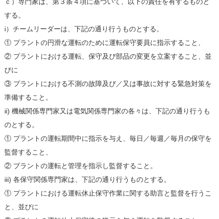
ｃ）専門家は、第３条４項に基づいて、以下の責任を有するものと
する。
i）チームリーダーは、下記の通り行うものとする。
① プラントの円滑な運転のために運転保守要員に指示すること、
② プラントにおける運転、保守及び部品の変更を立案すること、並
びに
③ プラントにおける不測の故障及び／又は事故に対する緊急対策を
準備すること。
ii) 機械関係専門家又は電気関係専門家の各々は、下記の通り行うも
のとする。
① プラントの運転期間中に指示を与え、毎日／毎週／毎月の保守を
監督すること、
② プラントの運転と管理を指示し監督すること。
iii) 各保守関係専門家は、下記の通り行うものとする。
① プラントにおける運転休止保守作業に関する助言と監督を行うこ
と、並びに