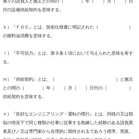
通りの請負人と施主との間の（ ）年（ ）月（ ）日
付の設備供給契約を意味する。
ｋ）『ＦＯＣ』とは、技術仕様書に明記された（ ）
の燃料油消費を意味する。
ｌ）『不可抗力』とは、第９条１項において与えられた意味を有す
る。
ｍ）『供給契約』とは、（ ）と施主
との間の（ ）年（ ）月（ ）日付の（ ）
供給契約を意味する。
ｎ）『良好なエンジニアリング・運転の慣行』とは、同様の又は類
似の情況下で同じ種類の仕事に従事する熟練した経験のある請負業
者及び／又は専門家から合理的に期待されるであろう標準、実践、