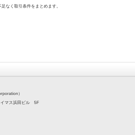
不足なく取引条件をまとめます。
ration）
7 イマス浜田ビル 5F