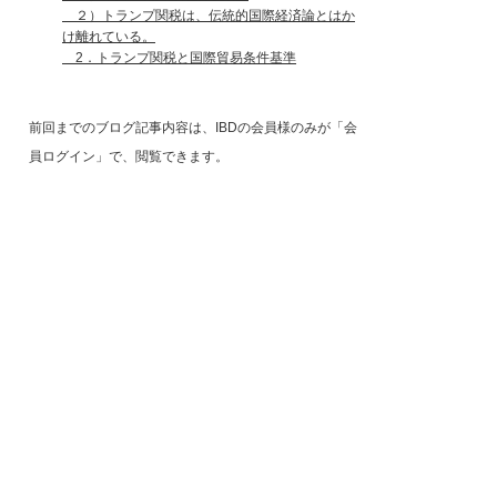
２）トランプ関税は、伝統的国際経済論とはか
け離れている。
2．トランプ関税と国際貿易条件基準
前回までのブログ記事内容は、IBDの会員様のみが「会
員ログイン」で、閲覧できます。