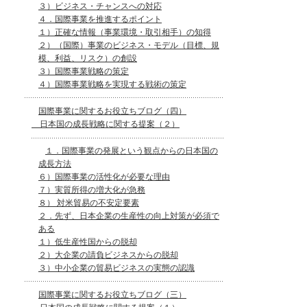
３）ビジネス・チャンスへの対応
４．国際事業を推進するポイント
１）正確な情報（事業環境・取引相手）の知得
２）（国際）事業のビジネス・モデル（目標、規
模、利益、リスク）の創設
３）国際事業戦略の策定
４）国際事業戦略を実現する戦術の策定
国際事業に関するお役立ちブログ（四）
日本国の成長戦略に関する提案（２）
１．国際事業の発展という観点からの日本国の
成長方法
６）国際事業の活性化が必要な理由
７）実質所得の増大化が急務
８） 対米貿易の不安定要素
２．先ず、日本企業の生産性の向上対策が必須で
ある
１）低生産性国からの脱却
２）大企業の請負ビジネスからの脱却
３）中小企業の貿易ビジネスの実態の認識
国際事業に関するお役立ちブログ（三）