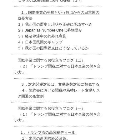
日本国の成長戦略に関する提案（１）
１．国際事業の発展という観点からの日本国の
成長方法
１）我が国の歴史と現状を正確に認識すべき
２）Japan as Number Oneは夢物語か
３）経済停滞中の的外れ意見
４）日本国民間のギャップ
５）我が国の国際収支はどうなっているか
国際事業に関するお役立ちブログ（二）
（２）「トランプ関税に対する日本企業の付き合
い方」
３．対米関税対策は、変動為替対策に類似する
４．契約書における関税や為替レート変動リス
ク回避の条文例
国際事業に関するお役立ちブログ（一）
（１）「トランプ関税に対する日本企業の付き合
い方」
1．トランプ流の高関税ディール
１）米国の新国際経済政策。